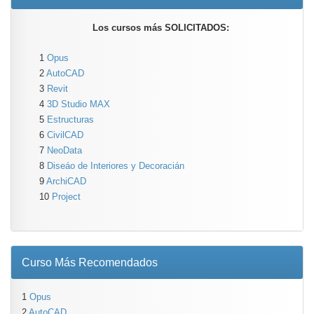
Los cursos más SOLICITADOS:
1
Opus
2
AutoCAD
3
Revit
4
3D Studio MAX
5
Estructuras
6
CivilCAD
7
NeoData
8
Diseáo de Interiores y Decoracián
9
ArchiCAD
10
Project
Curso Más Recomendados
1
Opus
2
AutoCAD