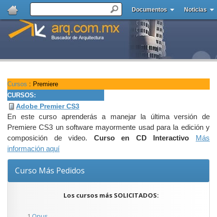
Documentos
Noticias
Cursos
: Premiere
CURSOS:
Adobe Premier CS3
En este curso aprenderás a manejar la última versión de
Premiere CS3 un software mayormente usad para la edición y
composición de video.
Curso en CD Interactivo
Más
información aquí
Curso Más Pedidos
Los cursos más SOLICITADOS:
1
Opus