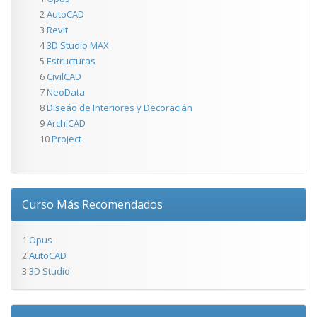
2
AutoCAD
3
Revit
4
3D Studio MAX
5
Estructuras
6
CivilCAD
7
NeoData
8
Diseáo de Interiores y Decoracián
9
ArchiCAD
10
Project
Curso Más Recomendados
1
Opus
2
AutoCAD
3
3D Studio