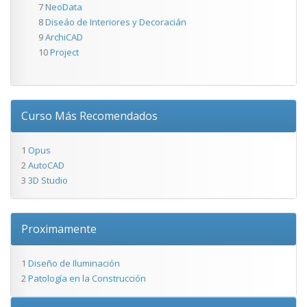
7
NeoData
8
Diseáo de Interiores y Decoracián
9
ArchiCAD
10
Project
Curso Más Recomendados
1
Opus
2
AutoCAD
3
3D Studio
Proximamente
1
Diseño de Iluminación
2
Patología en la Construcción