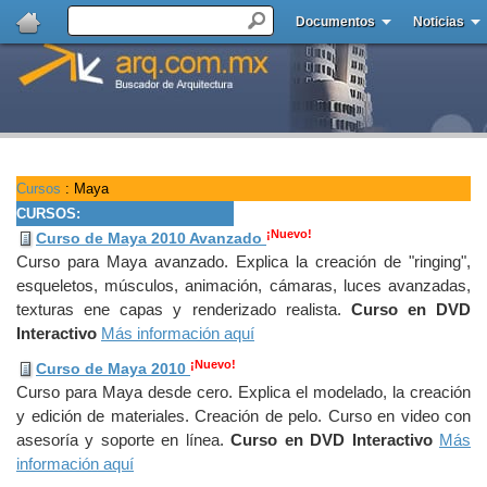
Documentos
Noticias
Cursos
: Maya
CURSOS:
¡Nuevo!
Curso de Maya 2010 Avanzado
Curso para Maya avanzado. Explica la creación de "ringing",
esqueletos, músculos, animación, cámaras, luces avanzadas,
texturas ene capas y renderizado realista.
Curso en DVD
Interactivo
Más información aquí
¡Nuevo!
Curso de Maya 2010
Curso para Maya desde cero. Explica el modelado, la creación
y edición de materiales. Creación de pelo. Curso en video con
asesoría y soporte en línea.
Curso en DVD Interactivo
Más
información aquí