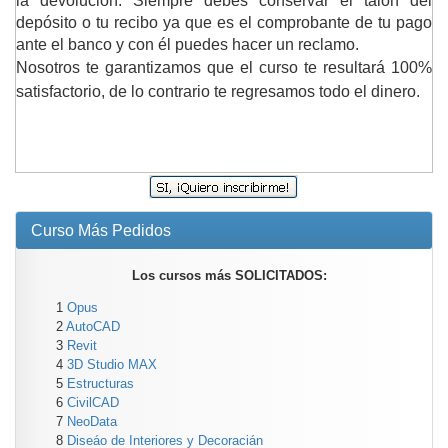
la devolución. Siempre debes conservar el talón del
depósito o tu recibo ya que es el comprobante de tu pago
ante el banco y con él puedes hacer un reclamo.
Nosotros te garantizamos que el curso te resultará 100%
satisfactorio, de lo contrario te regresamos todo el dinero.
Curso Más Pedidos
Los cursos más SOLICITADOS:
1
Opus
2
AutoCAD
3
Revit
4
3D Studio MAX
5
Estructuras
6
CivilCAD
7
NeoData
8
Diseáo de Interiores y Decoracián