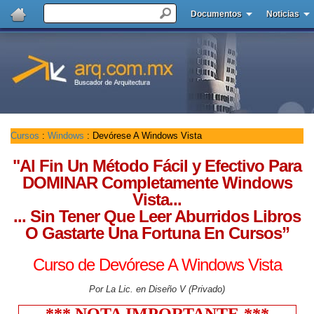
Documentos
Noticias
Cursos
:
Windows
: Devórese A Windows Vista
"Al Fin Un Método Fácil y Efectivo Para
DOMINAR Completamente Windows
Vista...
... Sin Tener Que Leer Aburridos Libros
O Gastarte Una Fortuna En Cursos”
Curso de Devórese A Windows Vista
Por La Lic. en Diseño V (Privado)